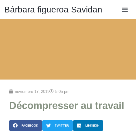
Bárbara figueroa Savidan
FORMACIÓN
noviembre 17, 2019
5:05 pm
Décompresser au travail
FACEBOOK
TWITTER
LINKEDIN